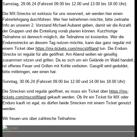
Samstag, 29.06.24 (Fahrzeit 09.00 bis 12.00 und 13.00 bis 18.00 Uhr):
Die MX-Strecke ist exklusiv für uns reserviert, wir werden hier einen
Fahrerlehrgang durchführen. Wer hier teilnehmen möchte, bitte zeitnahe
Info an unseren 2. Vorstand Michael Aubaret geben, damit wir die Anzahl
der Gruppen und die Einteilung vorab planen können. Kurzfristige
Teilnahme ist dennoch möglich, die Teilnahme ist kostenlos. Wer die
Endurostrecke an diesem Tag nutzen möchte, kann das ganz regulär mit
einem Ticket über
https://mx-tickets.com/mscstiftland
tun. Die Enduro
Strecke ist regulär für alle geöffnet. Am Abend wollen wir gesellig
zusammen sitzen und grillen. Da es sich um ein Gelände im Wald handelt,
ist offenes Feuer und Grillen mit Kohle verboten. Gasgrill wird geduldet,
bitte mitbringen, wer einen hat.
Sonntag, 30.06.24 (Fahrzeit 09.00 bis 12.00 und 14.00 bis 18.00 Uhr):
Die Strecken sind regulär geöffnet, es muss ein Ticket über
https://mx-
tickets.com/mscstiftland
gekauft werden. Ob Ihr ein Ticket für MX oder
Enduro kauft ist egal, es dürfen beide Strecken mit einem Ticket genutzt
werden.
Wir freuen uns über zahlreiche Teilnahme.