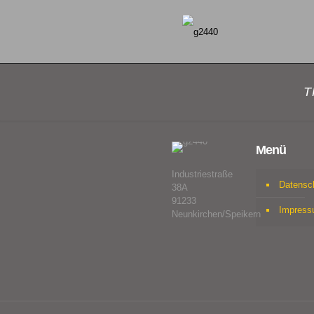
T
Menü
Industriestraße
Datensc
38A
91233
Impres
Neunkirchen/Speikern