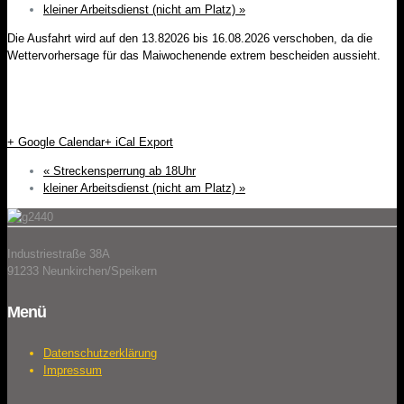
kleiner Arbeitsdienst (nicht am Platz)
»
Die Ausfahrt wird auf den 13.82026 bis 16.08.2026 verschoben, da die
Wettervorhersage für das Maiwochenende extrem bescheiden aussieht.
+ Google Calendar
+ iCal Export
«
Streckensperrung ab 18Uhr
kleiner Arbeitsdienst (nicht am Platz)
»
Industriestraße 38A
91233 Neunkirchen/Speikern
Menü
Datenschutzerklärung
Impressum