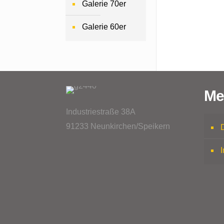
Galerie 70er
Galerie 60er
Me
Industriestraße 38A
91233 Neunkirchen/Speikern