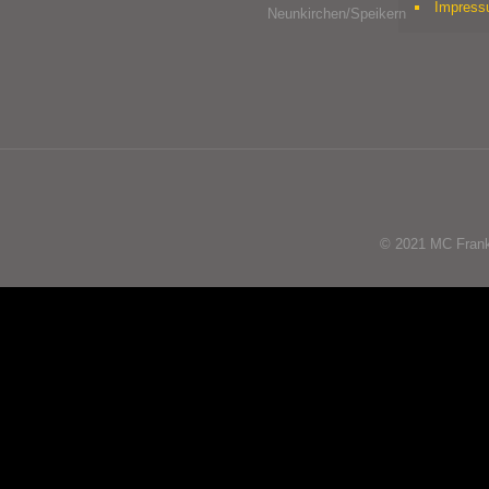
Impres
Neunkirchen/Speikern
© 2021 MC Franke