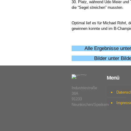
30. Platz, während Udo Meier und T
die “Segel streichen” mussten.
Optimal lief es für Michael Röhrl, 
gewinnen konnte und im B-Champio
Alle Ergebnisse unte
Bilder unter
Bild
Menü
Industriestraße
Datensc
38A
91233
Impres
Neunkirchen/Speikern