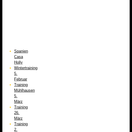
Spanien
Casa
Holly
Wintertraining
5.
Februar
Training
Mühlhausen
5.
März
Training
26.
März
Training
2.