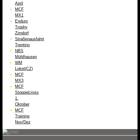
April
MCF
MX1
Enduro
Trophy
Zirndorf
Straßenausfahrt
Trentino
NBS
Mühlhausen
WM
Loket(CZ)
MCF
MX3
MCF
Stoppelcross
1.
Oktober
MCF
Training
Nov/Dez