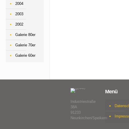
2004
2003
2002
Galerie 80er
Galerie 70er
Galerie 60er
Menü
Industriestraße
Datensc
38A
91233
Impres
Neunkirchen/Speikern