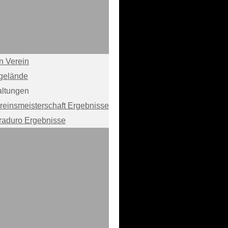
n Verein
gelände
altungen
reinsmeisterschaft Ergebnisse
raduro Ergebnisse