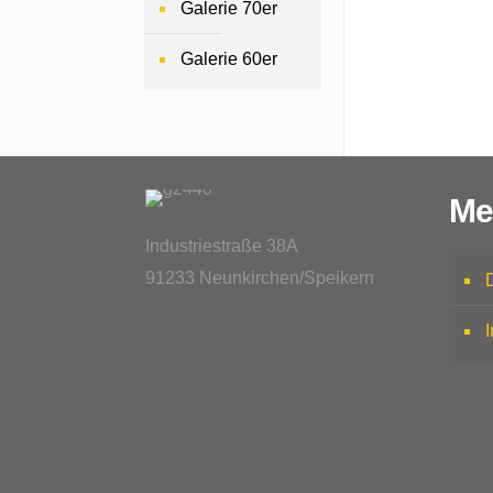
Galerie 70er
Galerie 60er
Me
Industriestraße 38A
91233 Neunkirchen/Speikern