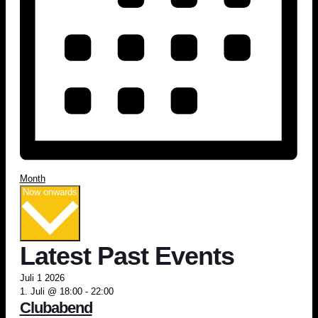
Month
Select
Now onwards
date.
Latest Past Events
Juli
1
2026
1. Juli @ 18:00
-
22:00
Clubabend