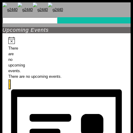
Upcoming Events
There
are
no
upcoming
events.
There are no upcoming events.
Views
Event
List
Views
Navigation
Navigation