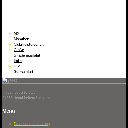
MX
Marathon
Clubmeisterschaft
Große
Straßenausfahrt
Italia
NBS
Schweinfurt
Industriestraße 38A
91233 Neunkirchen/Speikern
Menü
Datenschutzerklärung