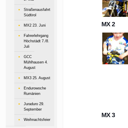
Straßenausfahrt
Südtirol
MX 2
MX2 23. Juni
Fahrerlehrgang
Höchstädt 7./8.
Juli
GCC
Mühlhausen 4.
August
MX3 25. August
Endurowoche
Rumänien
Juraduro 29.
September
MX 3
Weihnachtsfeier