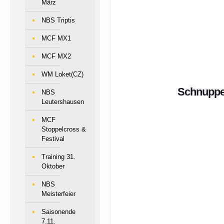
März
NBS Triptis
MCF MX1
MCF MX2
WM Loket(CZ)
Schnupper
NBS
Leutershausen
MCF
Stoppelcross &
Festival
Training 31.
Oktober
NBS
Meisterfeier
Saisonende
7.11.