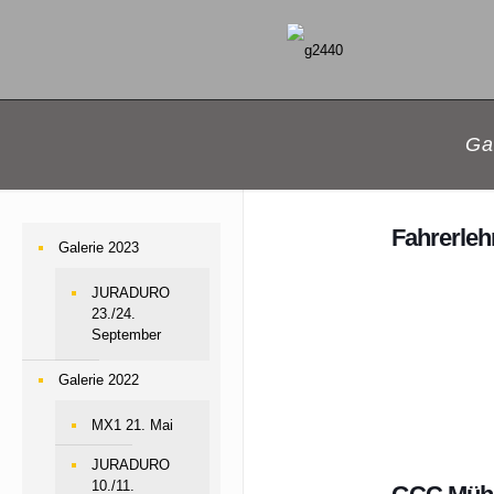
Ga
Fahrerle
Galerie 2023
JURADURO
23./24.
September
Galerie 2022
MX1 21. Mai
JURADURO
10./11.