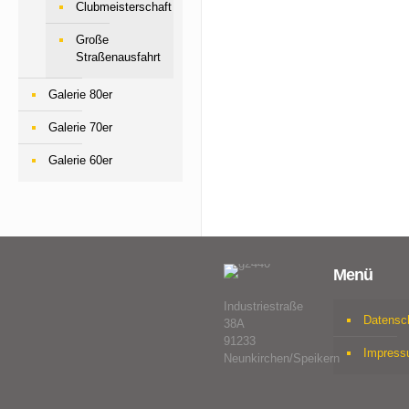
Clubmeisterschaft
Große
Straßenausfahrt
Galerie 80er
Galerie 70er
Galerie 60er
Menü
Industriestraße
Datensc
38A
91233
Impres
Neunkirchen/Speikern